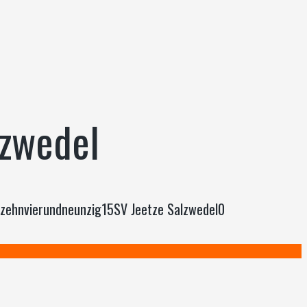
lzwedel
tzehnvierundneunzig15SV Jeetze Salzwedel0