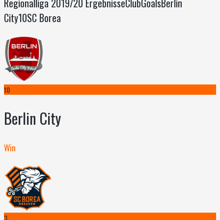
Regionalliga 2019/20 ErgebnisseClubGoalsBerlin
City10SC Borea
10
Berlin City
Win
3