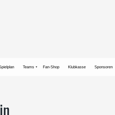
Spielplan
Teams
Fan-Shop
Klubkasse
Sponsoren
Fußball Frauen
Fußball Herren
Futsal
in