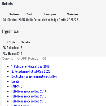
Details
Datum
Zeit
League
Saison
26. Oktober 2025
10:00
Futsal Verbandsliga Berlin
2025/26
Ergebnisse
Club
Goals
FC Ballcelona
5
FSV Hansa 07
4
Copyright © UFK Potsdam 08
1. Potsdamer-Futsal-Cup 2019
2. Potsdamer-Futsal-Cup 2020
Deutsche Hochschulmeisterschaften
Events
FAN-SHOP
FLB-Beachsoccer-Cup 2017
FLB-Beachsoccer-Cup 2018
FLB-Beachsoccer-Cup 2019
Fußball Frauen