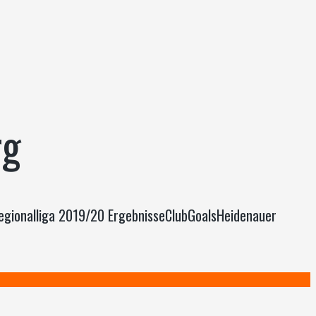
rg
egionalliga 2019/20 ErgebnisseClubGoalsHeidenauer