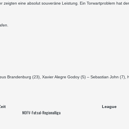
er zeigten eine absolut souveräne Leistung. Ein Torwartproblem hat der
afen.
eus Brandenburg (23), Xavier Alegre Godoy (5) – Sebastian John (7), 
eit
League
NOFV-Futsal-Regionalliga