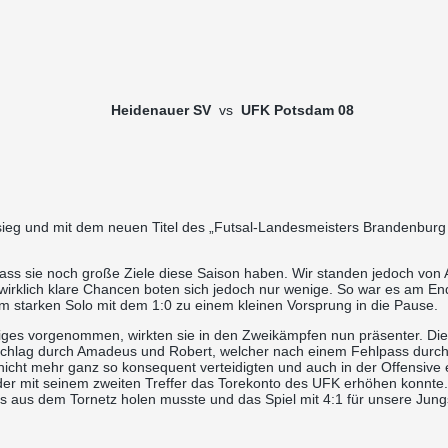
Heidenauer SV
vs
UFK Potsdam 08
sieg und mit dem neuen Titel des „Futsal-Landesmeisters Brandenbur
ss sie noch große Ziele diese Saison haben. Wir standen jedoch von An
irklich klare Chancen boten sich jedoch nur wenige. So war es am End
 starken Solo mit dem 1:0 zu einem kleinen Vorsprung in die Pause.
niges vorgenommen, wirkten sie in den Zweikämpfen nun präsenter. Die 
chlag durch Amadeus und Robert, welcher nach einem Fehlpass durch H
 nicht mehr ganz so konsequent verteidigten und auch in der Offensive 
r mit seinem zweiten Treffer das Torekonto des UFK erhöhen konnte. 
s aus dem Tornetz holen musste und das Spiel mit 4:1 für unsere Jungs