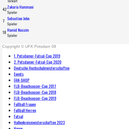
Torwart
Zakaria Hammani
42
Spieler
Sebastian John
7
Spieler
Hamid Nassim
18
Spieler
Copyright © UFK Potsdam 08
1. Potsdamer-Futsal-Cup 2019
2. Potsdamer-Futsal-Cup 2020
Deutsche Hochschulmeisterschaften
Events
FAN-SHOP
FLB-Beachsoccer-Cup 2017
FLB-Beachsoccer-Cup 2018
FLB-Beachsoccer-Cup 2019
Fußball Frauen
Fußball Herren
Futsal
Hallenkreismeisterschaften 2023
Home