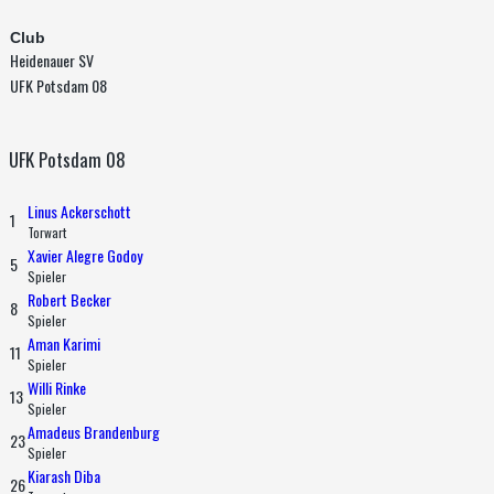
Club
Heidenauer SV
UFK Potsdam 08
UFK Potsdam 08
Linus Ackerschott
1
Torwart
Xavier Alegre Godoy
5
Spieler
Robert Becker
8
Spieler
Aman Karimi
11
Spieler
Willi Rinke
13
Spieler
Amadeus Brandenburg
23
Spieler
Kiarash Diba
26