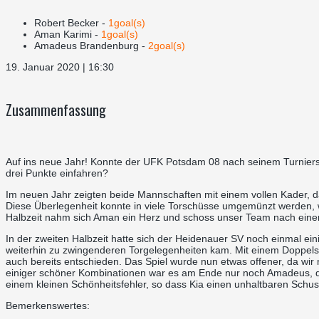
Robert Becker -
1goal(s)
Aman Karimi -
1goal(s)
Amadeus Brandenburg -
2goal(s)
19. Januar 2020 | 16:30
Zusammenfassung
Auf ins neue Jahr! Konnte der UFK Potsdam 08 nach seinem Turnier
drei Punkte einfahren?
Im neuen Jahr zeigten beide Mannschaften mit einem vollen Kader, da
Diese Überlegenheit konnte in viele Torschüsse umgemünzt werden, w
Halbzeit nahm sich Aman ein Herz und schoss unser Team nach einem
In der zweiten Halbzeit hatte sich der Heidenauer SV noch einmal ei
weiterhin zu zwingenderen Torgelegenheiten kam. Mit einem Doppels
auch bereits entschieden. Das Spiel wurde nun etwas offener, da wir
einiger schöner Kombinationen war es am Ende nur noch Amadeus, de
einem kleinen Schönheitsfehler, so dass Kia einen unhaltbaren Schus
Bemerkenswertes: