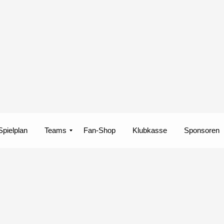
Spielplan
Teams
Fan-Shop
Klubkasse
Sponsoren
Fußball Frauen
Fußball Herren
Futsal