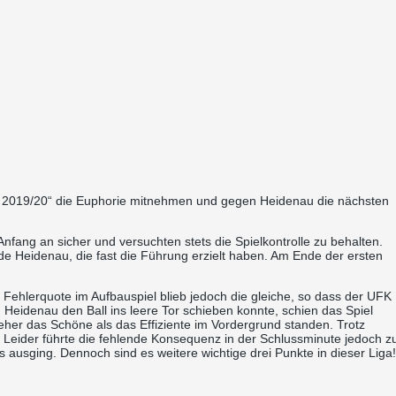
g 2019/20“ die Euphorie mitnehmen und gegen Heidenau die nächsten
fang an sicher und versuchten stets die Spielkontrolle zu behalten.
e Heidenau, die fast die Führung erzielt haben. Am Ende der ersten
Fehlerquote im Aufbauspiel blieb jedoch die gleiche, so dass der UFK
eidenau den Ball ins leere Tor schieben konnte, schien das Spiel
eher das Schöne als das Effiziente im Vordergrund standen. Trotz
Leider führte die fehlende Konsequenz in der Schlussminute jedoch z
 ausging. Dennoch sind es weitere wichtige drei Punkte in dieser Liga!