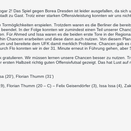
ar 2! Das Spiel gegen Borea Dresden ist leider ausgefallen, da sich 
 zu Gast. Trotz einer starken Offensivleistung konnten wir uns nicht
Tormöglichkeiten erspielen. Trotzdem waren es die Berliner die bereits
h beendet. In der Folge konnten wir zumindest einen Teil unserer Cha
n. Für Ahmed und Issa waren es die beiden erste Tore in der Regionall
terhin Chancen erarbeiten und diese dann auch nutzen. Von diesem Plan g
er um und bereitete dem UFK damit merklich Probleme. Chancen gab es 
4. Durch Flo konnten wir in der 31. Minute erneut in Führung gehen, ab
ratulieren. Wir müssen lernen unsere Chancen besser zu nutzen. Trot
er ersten Halbzeit richtig guten Offensivfutsal gezeigt. Das hat Lust 
sa (20’), Florian Thumm (31‘)
), Florian Thumm (20 – C) – Felix Geisendörfer (3), Issa Issa (4), Zakar