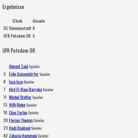
Ergebnisse
Club
Goals
SC Siemensstadt
6
UFK Potsdam 08
5
UFK Potsdam 08
Ahmed Zaid
Spieler
3
Felix Geisendörfer
Spieler
4
Issa Issa
Spieler
7
Abd El-Baqi Barraka
Spieler
11
Michel Stelter
Spieler
13
Willi Rinke
Spieler
18
Elias Furlan
Spieler
20
Florian Thumm
Spieler
23
Hadi Daaboul
Spieler
42
Zakaria Hammani
Spieler