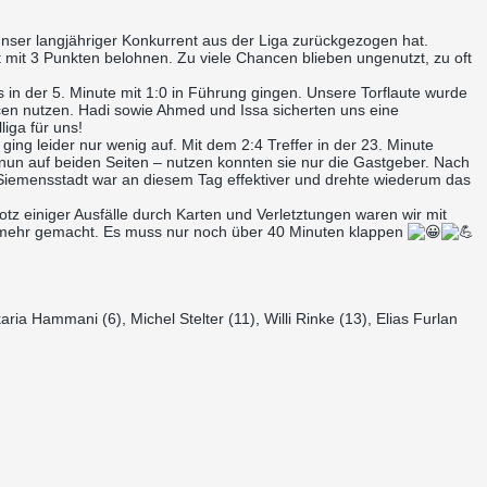
unser langjähriger Konkurrent aus der Liga zurückgezogen hat.
 mit 3 Punkten belohnen. Zu viele Chancen blieben ungenutzt, zu oft
 in der 5. Minute mit 1:0 in Führung gingen. Unsere Torflaute wurde
ncen nutzen. Hadi sowie Ahmed und Issa sicherten uns eine
iga für uns!
ing leider nur wenig auf. Mit dem 2:4 Treffer in der 23. Minute
nun auf beiden Seiten – nutzen konnten sie nur die Gastgeber. Nach
er Siemensstadt war an diesem Tag effektiver und drehte wiederum das
z einiger Ausfälle durch Karten und Verletztungen waren wir mit
auf mehr gemacht. Es muss nur noch über 40 Minuten klappen
ia Hammani (6), Michel Stelter (11), Willi Rinke (13), Elias Furlan