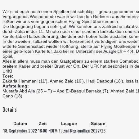
Wir sind euch noch einen Spielbericht schuldig – genau genommen sog
Vergangenes Wochenende waren wir bei den Berlinern aus Siemensstadt
ließen wir uns vom gegnerischen Flying-Spiel überrumpeln.
Die Begegnung begann sehr gut. Wir konnten uns zahlreiche lukrative 
durch Zaka in der 11. Minute nach einer schönen Einzelaktion endlic
komfortable Halbzeitführung, die dennoch höher hätte ausfallen könne
In der zweiten Halbzeit wollten wir konzentriert verteidigen, uns wei
witterte Siemensstadt wieder Hoffnung, stellte auf Flying Goalkeep
einer gelb-roten Karte für Baki fiel im Unterzahl der Ausgleich – 4:
Spiel.
Alles in allem muss man den Gastgebern zu einem starken Comeback g
breitem Kader und breiter Brust vor Ort. Der UFK hat besonders in d
U4K!
Tore:
Zakaria Hammani (11‘), Ahmed Zaid (16‘), Hadi Daaboul (18’), Issa Is
Aufstellung:
Mustafa Abd Alla (25 – T) – Abd El-Baaqui Barraka (7), Ahmed Zaid (19
Cano (18)
Details
Datum
Zeit
League
Saison
18. September 2022
18:00
NOFV-Futsal-Regionalliga
2022/23