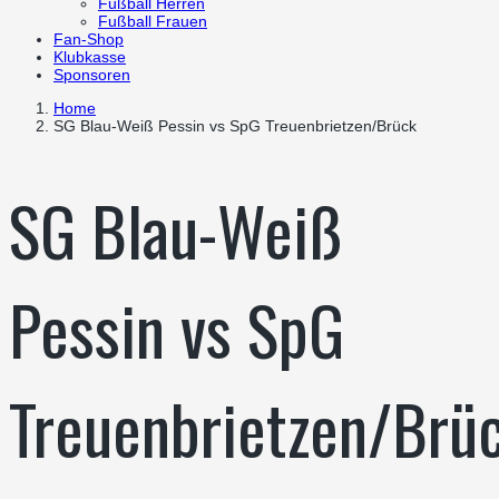
Fußball Herren
Fußball Frauen
Fan-Shop
Klubkasse
Sponsoren
Home
SG Blau-Weiß Pessin vs SpG Treuenbrietzen/Brück
SG Blau-Weiß
Pessin vs SpG
Treuenbrietzen/Brü