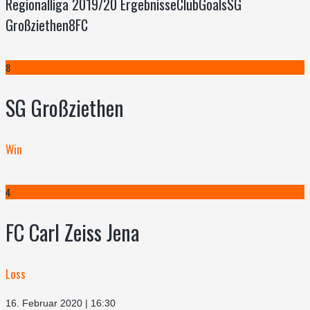
Regionalliga 2019/20 ErgebnisseClubGoalsSG
Großziethen8FC
8
SG Großziethen
Win
4
FC Carl Zeiss Jena
Loss
16. Februar 2020 | 16:30