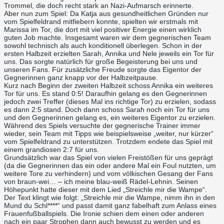
Trommel, die doch recht stark an Nazi-Aufmarsch erinnerte.
Aber nun zum Spiel: Da Katja aus gesundheitlichen Gründen nur
vom Spielfeldrand mitfiebern konnte, spielten wir erstmals mit
Marissa im Tor, die dort mit viel positiver Energie einen wirklich
guten Job machte. Insgesamt waren wir dem gegnerischen Team
sowohl technisch als auch konditionell überlegen. Schon in der
ersten Halbzeit erzielten Sarah, Annika und Nele jeweils ein Tor für
uns. Das sorgte natürlich für große Begeisterung bei uns und
unseren Fans. Für zusätzliche Freude sorgte das Eigentor der
Gegnerinnen ganz knapp vor der Halbzeitpause.
Kurz nach Beginn der zweiten Halbzeit schoss Annika ein weiteres
Tor für uns. Es stand 0:5! Daraufhin gelang es den Gegnerinnen
jedoch zwei Treffer (dieses Mal ins richtige Tor) zu erzielen, sodass
es dann 2:5 stand. Doch dann schoss Sarah noch ein Tor für uns
und den Gegnerinnen gelang es, ein weiteres Eigentor zu erzielen.
Während des Spiels versuchte der gegnerische Trainer immer
wieder, sein Team mit Tipps wie beispielsweise „weiter, nur kürzer“
vom Spielfeldrand zu unterstützen. Trotzdem endete das Spiel mit
einem grandiosen 2:7 für uns.
Grundsätzlich war das Spiel von vielen Freistößen für uns geprägt
(da die Gegnerinnen das ein oder andere Mal ein Foul nutzten, um
weitere Tore zu verhindern) und vom völkischen Gesang der Fans
von braun-wei… – ich meine blau-weiß Rädel-Lehnin. Seinen
Höhepunkt hatte dieser mit dem Lied „Streichle mir die Wampe“.
Der Text klingt wie folgt: „Streichle mir die Wampe, nimm ihn in den
Mund du Schl****“ und passt damit ganz fabelhaft zum Anlass eines
Frauenfußballspiels. Die Ironie schien dem einen oder anderen
nach ein paar Strophen dann auch bewusst zu werden und es