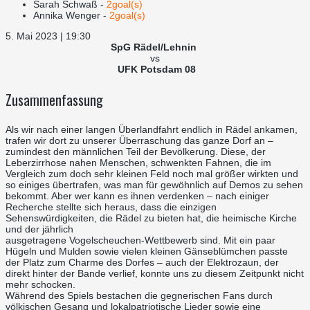
Sarah Schwaß -
2goal(s)
Annika Wenger -
2goal(s)
5. Mai 2023 | 19:30
SpG Rädel/Lehnin
vs
UFK Potsdam 08
Zusammenfassung
Als wir nach einer langen Überlandfahrt endlich in Rädel ankamen,
trafen wir dort zu unserer Überraschung das ganze Dorf an –
zumindest den männlichen Teil der Bevölkerung. Diese, der
Leberzirrhose nahen Menschen, schwenkten Fahnen, die im
Vergleich zum doch sehr kleinen Feld noch mal größer wirkten und
so einiges übertrafen, was man für gewöhnlich auf Demos zu sehen
bekommt. Aber wer kann es ihnen verdenken – nach einiger
Recherche stellte sich heraus, dass die einzigen
Sehenswürdigkeiten, die Rädel zu bieten hat, die heimische Kirche
und der jährlich
ausgetragene Vogelscheuchen-Wettbewerb sind. Mit ein paar
Hügeln und Mulden sowie vielen kleinen Gänseblümchen passte
der Platz zum Charme des Dorfes – auch der Elektrozaun, der
direkt hinter der Bande verlief, konnte uns zu diesem Zeitpunkt nicht
mehr schocken.
Während des Spiels bestachen die gegnerischen Fans durch
völkischen Gesang und lokalpatriotische Lieder sowie eine