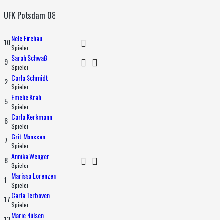
UFK Potsdam 08
Nele Firchau
10
Spieler
Sarah Schwaß
9
Spieler
Carla Schmidt
2
Spieler
Emelie Krah
5
Spieler
Carla Kerkmann
6
Spieler
Grit Manssen
7
Spieler
Annika Wenger
8
Spieler
Marissa Lorenzen
1
Spieler
Carla Terboven
17
Spieler
Marie Nülsen
13