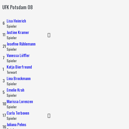
UFK Potsdam 08
Lisa Heinrich
6
Spieler
Justine Kramer
11
Spieler
Josefine Rühlemann
21
Spieler
Vanessa Löffler
7
Spieler
Katja Bierfreund
1
Torwart
Lina Brockmann
3
Spieler
Emelie Krah
5
Spieler
Marissa Lorenzen
10
Spieler
Carla Terboven
17
Spieler
Juliana Pehns
16