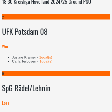
18:30 Kreisliga Havelland 2024/25 Ground PSU
2
UFK Potsdam 08
Win
Justine Kramer -
1goal(s)
Carla Terboven -
1goal(s)
0
SpG Rädel/Lehnin
Loss