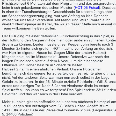
Pflichtspiel seit 6 Monaten auf dem Programm und das ausgerechnet
beim frisch gebackenen deutschen Meister (
HOT 05 Futsal
). Dass es
in einer der Futsalhochburgen Deutschlands für unsere Jungs eher
um Schadensbegrenzung ging, war von Anfang an klar. Dennoch
wollten wir uns teuer verkaufen. Mit Mahdi und Willi S. waren auch
direkt 2 Neuzugänge im Kader,
die wir an dieser Stelle noch einmal i
Team willkommen heißen wollen.
Der UFK ging mit einer defensiven Grundausrichtung in das Spiel, in
der Hoffnung den Gegner mit dem ein oder anderen schnellen Konte
ärgern zu können. Leider musste unser Keeper John bereits nach 3
Minuten 2x hinter sich greifen. HOT machte von Anfang an deutlich,
wer Herr im eigenen Hause ist. Gegen Mitte der ersten Halbzeit
klingelte es quasi im Minutentakt. Unsere Defensive war nach der
langen Pause noch nicht auf dem Niveau, um die eingespielte
Offensive von Hohenstein zu in Schach zu halten.
Halbzeit 2 nahm einen ähnlichen Verlauf: Unsere Potsdamer
bemühten sich das eigene Tor zu verteidigen, es reichte aber oftmals
nicht. Auf der anderen Seite war man nun auch selbst in der Lage
Gefahr zu kreieren. In der 26. Minute erzielte Rückkehrer Willi S. uns
erstes und einziges Tor. Nach 3 Jahren Abstinenz direkt im ersten
Spiel treffen – so kann es weitergehen! Das Spiel endete 23:1 für den
Favoriten und das war auch in der Höhe verdient.
Mehr zu holen gibt es hoffentlich bei unserem nächsten Heimspiel a
19.09. gegen den Aufsteiger vom FC Beach United. Anpfiff ist um
14:00 Uhr in der Halle der Pierre-de-Coubertin-Schule (Gagarinstraß
5, 14480 Potsdam).