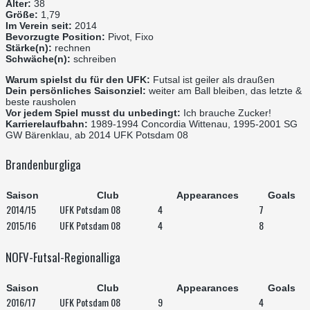
Alter:
38
Größe:
1,79
Im Verein seit:
2014
Bevorzugte Position:
Pivot, Fixo
Stärke(n):
rechnen
Schwäche(n):
schreiben
Warum spielst du für den UFK:
Futsal ist geiler als draußen
Dein persönliches Saisonziel:
weiter am Ball bleiben, das letzte &
beste rausholen
Vor jedem Spiel musst du unbedingt:
Ich brauche Zucker!
Karrierelaufbahn:
1989-1994 Concordia Wittenau, 1995-2001 SG
GW Bärenklau, ab 2014 UFK Potsdam 08
Brandenburgliga
Saison
Club
Appearances
Goals
2014/15
UFK Potsdam 08
4
7
2015/16
UFK Potsdam 08
4
8
NOFV-Futsal-Regionalliga
Saison
Club
Appearances
Goals
2016/17
UFK Potsdam 08
9
4