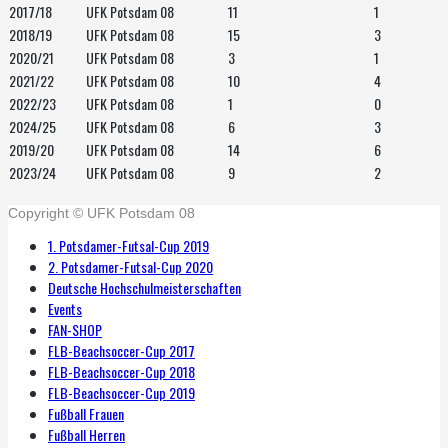
2017/18
UFK Potsdam 08
11
1
2018/19
UFK Potsdam 08
15
3
2020/21
UFK Potsdam 08
3
1
2021/22
UFK Potsdam 08
10
4
2022/23
UFK Potsdam 08
1
0
2024/25
UFK Potsdam 08
6
3
2019/20
UFK Potsdam 08
14
6
2023/24
UFK Potsdam 08
9
2
Copyright © UFK Potsdam 08
1. Potsdamer-Futsal-Cup 2019
2. Potsdamer-Futsal-Cup 2020
Deutsche Hochschulmeisterschaften
Events
FAN-SHOP
FLB-Beachsoccer-Cup 2017
FLB-Beachsoccer-Cup 2018
FLB-Beachsoccer-Cup 2019
Fußball Frauen
Fußball Herren