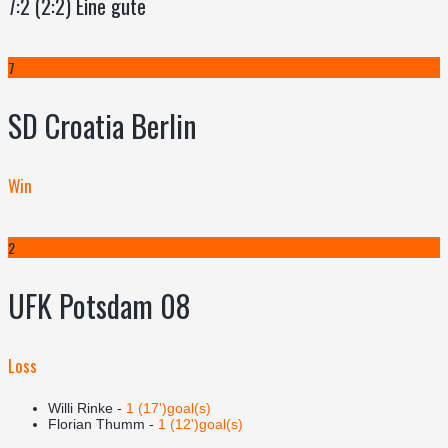
7:2 (2:2) Eine gute
7
SD Croatia Berlin
Win
2
UFK Potsdam 08
Loss
Willi Rinke -
1 (17')goal(s)
Florian Thumm -
1 (12')goal(s)