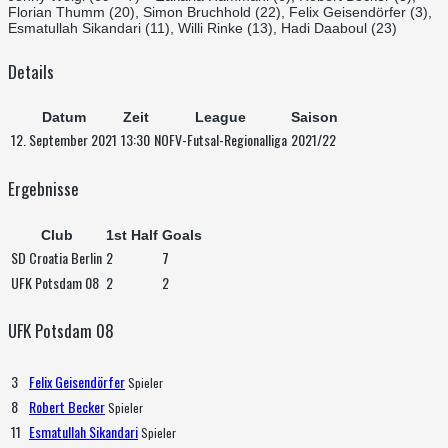
Florian Thumm (20), Simon Bruchhold (22), Felix Geisendörfer (3),
Esmatullah Sikandari (11), Willi Rinke (13), Hadi Daaboul (23)
Details
Datum
Zeit
League
Saison
12. September 2021
13:30
NOFV-Futsal-Regionalliga
2021/22
Ergebnisse
Club
1st Half
Goals
SD Croatia Berlin
2
7
UFK Potsdam 08
2
2
UFK Potsdam 08
3
Felix Geisendörfer
Spieler
8
Robert Becker
Spieler
11
Esmatullah Sikandari
Spieler