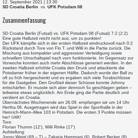
12. September 2021 | 13:30
SD Croatia Berlin
vs
UFK Potsdam 08
Zusammenfassung
SD Croatia Berlin (Futsal) vs. UFK Potsdam 08 (Futsal) 7:2 (2:2)
Eine gute Halbzeit reicht nicht aus, um zu punkten!
Der UFK kämpfte sich in der ersten Halbzeit eindrucksvoll nach 0:2
Rückstand durch Tore von Flo T. und Willi in die Partie zurück. Die
Mischung aus kompakter und aggressiver Verteidigung sowie
schnellem Umschaltspiel nach vorn funktionierte. Im Gegensatz zur
Vorwoche konnten auch mehr Abschlüsse generiert werden. In der
zweiten Halbzeit erhöhte Croatia den Druck und attackierte die
Potsdamer früher in der eigenen Hälfte. Dadurch wurde der Ball zu
oft zu früh hergeschenkt und es ergaben sich viele Torabschlüsse
für die Gastgeber. Den Großteil dieser Schüsse konnte Johnny
entschärfen. Er musste sich aber dennoch 5x geschlagen geben –
teilweise etwas unglücklich. Am Ende ging die Partie deutlich und
verdient an Croatia.
Übernächstes Wochenende am 26.09. empfangen wir um 14 Uhr
Hertha 06. Ausgetragen wird das Spiel in der Sporthalle in der
Heinrich-Mann-Allee 103 in Potsdam. Die ersten 3 Punkte müssen
her! U4K!
Tore:
Florian Thumm (12‘), Willi Rinke (17‘)
Aufstellung:
Jonny Weigl (69 – T) – Zakaria Hammani (6), Robert Becker (8),