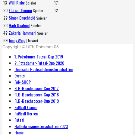
13
Willi Rinke
17'
Spieler
20
Florian Thumm
12'
Spieler
22
Simon Bruchhold
Spieler
23
Hadi Daaboul
Spieler
42
Zakaria Hammani
Spieler
69
Jonny Weigl
Torwart
Copyright © UFK Potsdam 08
1. Potsdamer-Futsal-Cup 2019
2. Potsdamer-Futsal-Cup 2020
Deutsche Hochschulmeisterschaften
Events
FAN-SHOP
FLB-Beachsoccer-Cup 2017
FLB-Beachsoccer-Cup 2018
FLB-Beachsoccer-Cup 2019
Fußball Frauen
Fußball Herren
Futsal
Hallenkreismeisterschaften 2023
Home